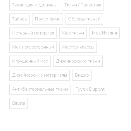
Ткани для медицины
Ткани / Трикотаж
Тайвек
Полар-флис
Обзоры тканей
Нетканый материал
Мех ткани
Мех Италия
Мех искусственный
Мастер-классы
Игрушечный мех
Дизайнерские ткани
Дизайнерские материалы
Видео
Антибактериальные ткани
Tyvek Dupont
Biruna