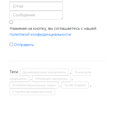
Нажимая на кнопку, вы соглашаетесь с нашей
политикой конфиденциальности
Отправить
Теги:
,
Дизайнерские материалы
Ткани для
,
,
медицины
Нетканый материал
,
,
Антибактериальные ткани
Tyvek Dupont
Спанбонд медицинский