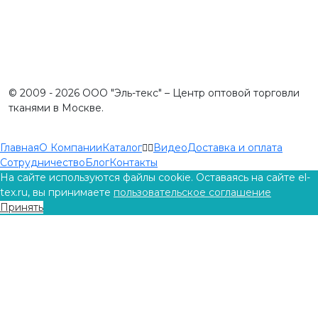
© 2009 - 2026 ООО "Эль-текс" – Центр оптовой торговли
тканями в Москве.
Создание и продвижение сайта
Карта сайта
Главная
О Компании
Каталог
Видео
Доставка и оплата
Сотрудничество
Блог
Контакты
На сайте используются файлы cookie. Оставаясь на сайте el-
tex.ru, вы принимаете
пользовательское соглашение
Принять